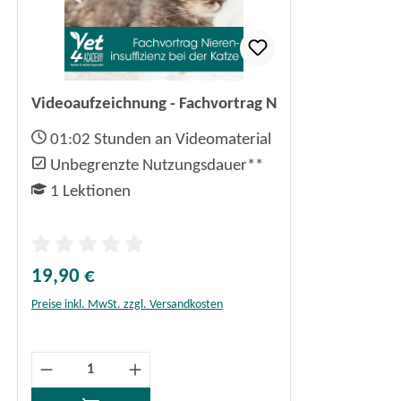
Videoaufzeichnung - Fachvortrag Niereninsuffizienz 
01:02
Stunden an Videomaterial
Unbegrenzte Nutzungsdauer**
1
Lektionen
Durchschnittliche Bewertung von 0 von 5 Sternen
19,90 €
Regulärer Preis:
Preise inkl. MwSt. zzgl. Versandkosten
Produkt Anzahl: Gib den gewünschten Wert