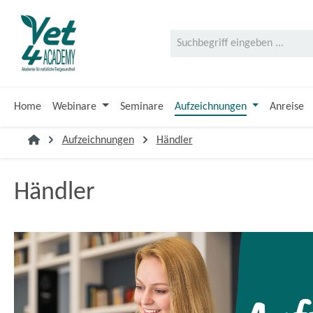
 Hauptinhalt springen
Zur Suche springen
Zur Hauptnavigation springen
Home
Webinare
Seminare
Aufzeichnungen
Anreise
Aufzeichnungen
Händler
Händler