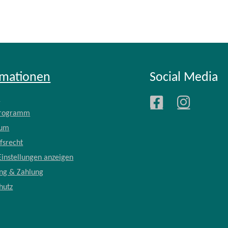
rmationen
Social Media
e
Programm
sum
fsrecht
Einstellungen anzeigen
ung & Zahlung
hutz