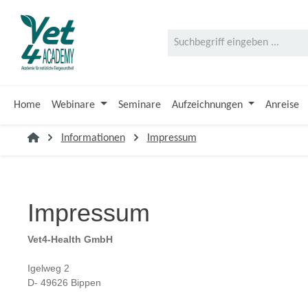
 Hauptinhalt springen
Zur Suche springen
Zur Hauptnavigation springen
Home
Webinare
Seminare
Aufzeichnungen
Anreise
Informationen
Impressum
Impressum
Vet4-Health GmbH
Igelweg 2
D- 49626 Bippen