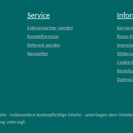
Service
Info
Exklusivpartner werden
Karrier
Kontaktformular
Bonus 
Referent werden
Impres
Newsletter
Widerru
Cookie-
Bestell
Datensc
e - insbesondere kostenpflichtige Inhalte - unterliegen dem Urhebe
ung untersagt.